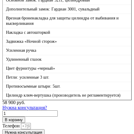
Основной замок: Гардиан 3211, цилиндровый
Дополнительный замок: Гардиан 3001, сувальдный
Врезная броненакладка для защиты цилиндра от выбивания и
высверливания
Накладка с автошторкой
Задвижка «Ночной сторож»
Усиленная ручка
Удлиненный глазок
Цвет фурнитуры «черный»
Петли: усиленные 3 шт.
Противосъемные штыри: 5шт.
Цилиндр ключ-вертушка (производитель не регламентируется)
58 900
руб.
Нужна консультация?
Количество
товара
В корзину
П1
Телефон
Черная
Нужна консультация