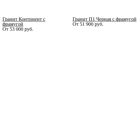
Гранит Континент с
Гранит П1 Черная с фрамугой
фрамугой
От
51 900
руб.
От
53 000
руб.