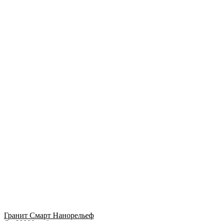
Гранит Смарт Нанорельеф