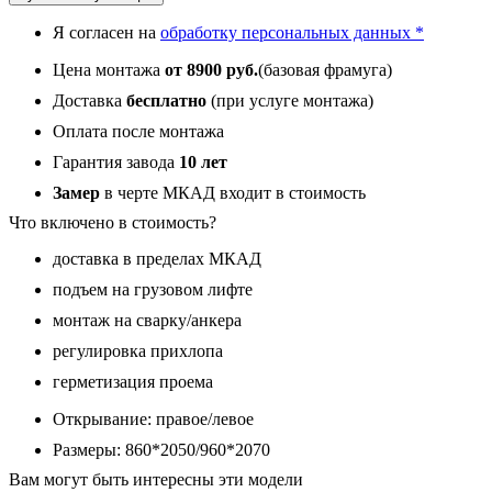
с
фрамугой,
Я согласен на
обработку персональных данных *
панель
088
Цена монтажа
от 8900 руб.
(базовая фрамуга)
Черный
кварц
Доставка
бесплатно
(при услуге монтажа)
с
Оплата после монтажа
фрезеровкой
10
Гарантия завода
10 лет
мм
Замер
в черте МКАД входит в стоимость
Что включено в стоимость?
доставка в пределах МКАД
подъем на грузовом лифте
монтаж на сварку/анкера
регулировка прихлопа
герметизация проема
Открывание: правое/левое
Размеры: 860*2050/960*2070
Вам могут быть интересны эти модели