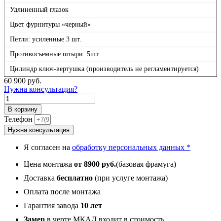
Удлиненный глазок
Цвет фурнитуры «черный»
Петли: усиленные 3 шт.
Противосъемные штыри: 5шт.
Цилиндр ключ-вертушка (производитель не регламентируется)
60 900
руб.
Нужна консультация?
Количество
товара
В корзину
П1
Телефон
Черная
Нужна консультация
с
фрамугой,
Я согласен на
обработку персональных данных *
панель
070
Цена монтажа
от 8900 руб.
(базовая фрамуга)
Две
филенки
Доставка
бесплатно
(при услуге монтажа)
с
Оплата после монтажа
молдингом
белый
Гарантия завода
10 лет
матовый
Замер
в черте МКАД входит в стоимость