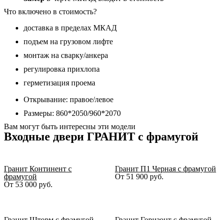
12
мм
Что включено в стоимость?
доставка в пределах МКАД
подъем на грузовом лифте
монтаж на сварку/анкера
регулировка прихлопа
герметизация проема
Открывание: правое/левое
Размеры: 860*2050/960*2070
Вам могут быть интересны эти модели
Входные двери ГРАНИТ с фрамугой
Гранит Континент с
Гранит П1 Черная с фрамугой
фрамугой
От
51 900
руб.
От
53 000
руб.
Гранит Шторм с фрамугой
Гранит Горизонт с фрамугой