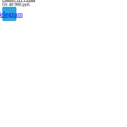
От
40 900
руб.
elegram