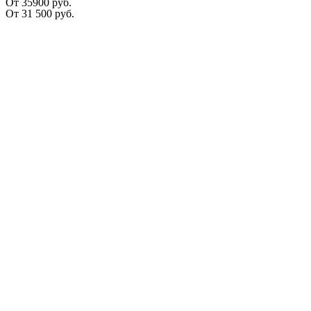
От 35900 руб.
От
31 500
руб.