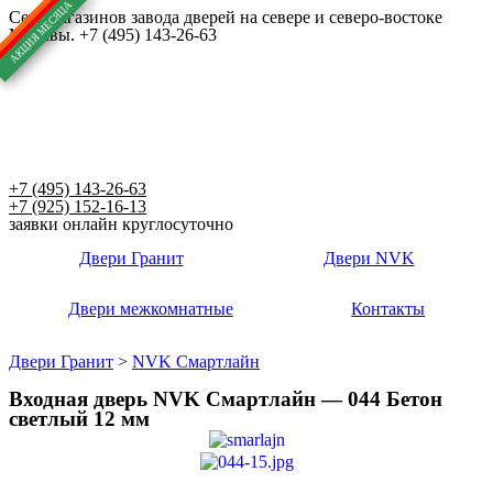
Перейти
Сеть магазинов завода дверей на севере и северо-востоке
Москвы. +7 (495) 143-26-63
к
содержимому
+7 (495) 143-26-63
+7 (925) 152-16-13
заявки онлайн круглосуточно
Двери Гранит
Двери NVK
Двери межкомнатные
Контакты
Двери Гранит
>
NVK Смартлайн
Входная дверь NVK Смартлайн — 044 Бетон
светлый 12 мм