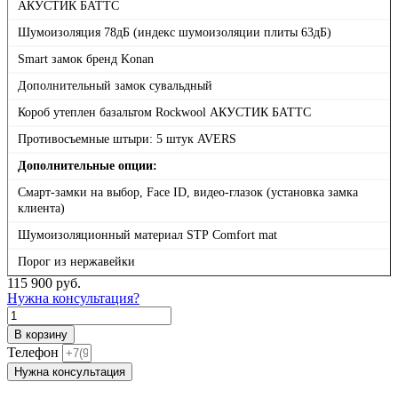
АКУСТИК БАТТС
Шумоизоляция 78дБ (индекс шумоизоляции плиты 63дБ)
Smart замок бренд Konan
Дополнительный замок сувальдный
Короб утеплен базальтом Rockwool АКУСТИК БАТТС
Противосъемные штыри: 5 штук AVERS
Дополнительные опции:
Смарт-замки на выбор, Face ID, видео-глазок (установка замка
клиента)
Шумоизоляционный материал SТР Comfort mаt
Порог из нержавейки
115 900
руб.
Нужна консультация?
Количество
товара
В корзину
NVK
Телефон
Смартлайн
Нужна консультация
-
044