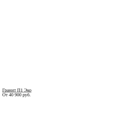
Гранит П1 Эко
От
40 900
руб.