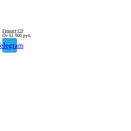
Гранит С9
От
61 900
руб.
elegram