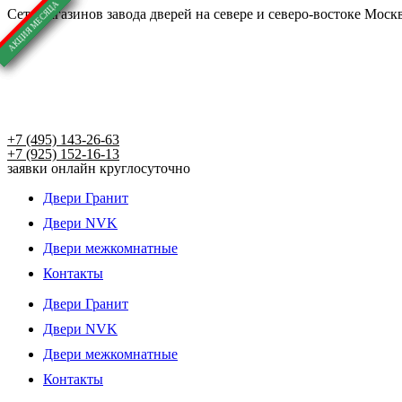
Перейти
Сеть магазинов завода дверей на севере и северо-востоке Москв
к
содержимому
+7 (495) 143-26-63
+7 (925) 152-16-13
заявки онлайн круглосуточно
Двери Гранит
Двери NVK
Двери межкомнатные
Контакты
Двери Гранит
Двери NVK
Двери межкомнатные
Контакты