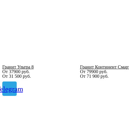
Гранит Ультра 8
Гранит Континент Смар
От 37900 руб.
От 79900 руб.
От
31 500
руб.
От
71 900
руб.
elegram