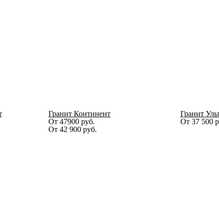
т
Гранит Континент
Гранит Уль
От 47900 руб.
От
37 500
р
От
42 900
руб.