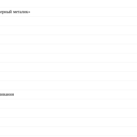
черный металик»
ливания