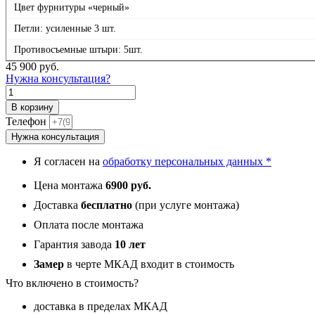
Цвет фурнитуры «черный»
Петли: усиленные 3 шт.
Противосъемные штыри: 5шт.
45 900
руб.
Нужна консультация?
Количество
товара
В корзину
Гранит
Телефон
Шебби,
Нужна консультация
панель
002
Я согласен на
обработку персональных данных *
Темный
6
Цена монтажа
6900 руб.
мм
Доставка
бесплатно
(при услуге монтажа)
Оплата после монтажа
Гарантия завода
10 лет
Замер
в черте МКАД входит в стоимость
Что включено в стоимость?
доставка в пределах МКАД