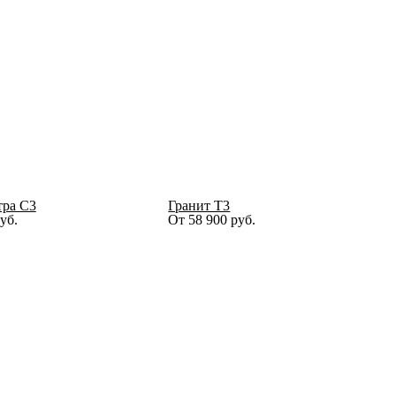
тра C3
Гранит Т3
уб.
От
58 900
руб.