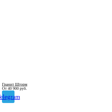
Гранит Шторм
От
40 900
руб.
elegram