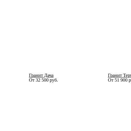
Гранит Дача
Гранит Тер
От
32 500
руб.
От
51 900
р