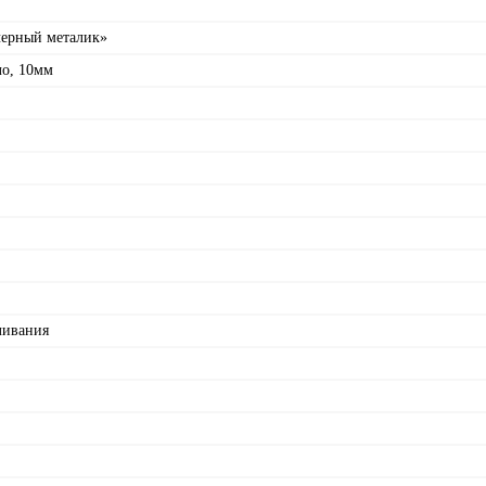
черный металик»
ло, 10мм
ливания