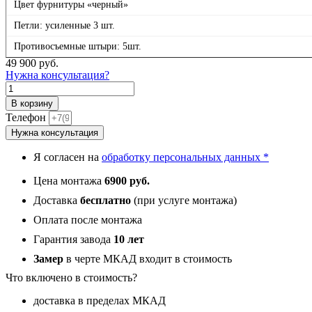
Цвет фурнитуры «черный»
Петли: усиленные 3 шт.
Противосъемные штыри: 5шт.
49 900
руб.
Нужна консультация?
Количество
товара
В корзину
Гранит
Телефон
П1
Нужна консультация
Серая,
панель
Я согласен на
обработку персональных данных *
010
зеркало
Цена монтажа
6900 руб.
Белый
матовый
Доставка
бесплатно
(при услуге монтажа)
16
Оплата после монтажа
мм
Гарантия завода
10 лет
Замер
в черте МКАД входит в стоимость
Что включено в стоимость?
доставка в пределах МКАД