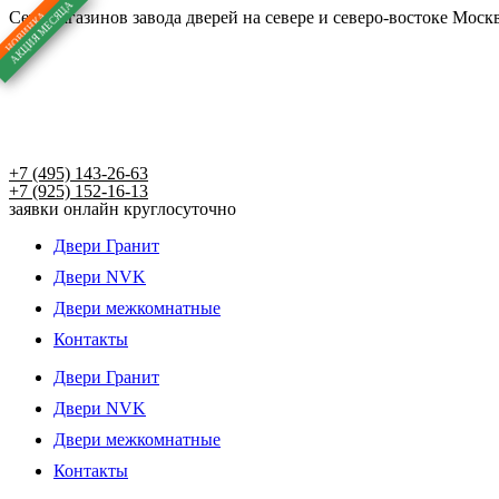
Перейти
Сеть магазинов завода дверей на севере и северо-востоке Москв
к
содержимому
+7 (495) 143-26-63
+7 (925) 152-16-13
заявки онлайн круглосуточно
Двери Гранит
Двери NVK
Двери межкомнатные
Контакты
Двери Гранит
Двери NVK
Двери межкомнатные
Контакты