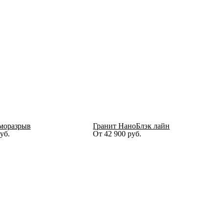
моразрыв
Гранит НаноБлэк лайн
уб.
От
42 900
руб.